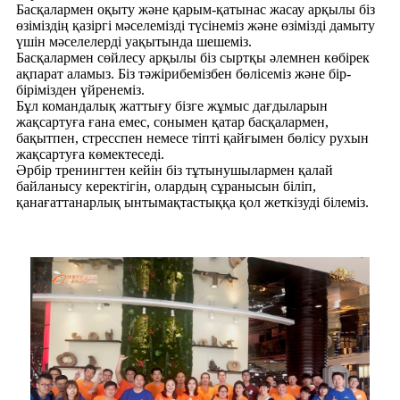
Басқалармен оқыту және қарым-қатынас жасау арқылы біз
өзіміздің қазіргі мәселемізді түсінеміз және өзімізді дамыту
үшін мәселелерді уақытында шешеміз.
Басқалармен сөйлесу арқылы біз сыртқы әлемнен көбірек
ақпарат аламыз. Біз тәжірибемізбен бөлісеміз және бір-
бірімізден үйренеміз.
Бұл командалық жаттығу бізге жұмыс дағдыларын
жақсартуға ғана емес, сонымен қатар басқалармен,
бақытпен, стресспен немесе тіпті қайғымен бөлісу рухын
жақсартуға көмектеседі.
Әрбір тренингтен кейін біз тұтынушылармен қалай
байланысу керектігін, олардың сұранысын біліп,
қанағаттанарлық ынтымақтастыққа қол жеткізуді білеміз.