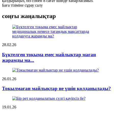
қалдырыңыз, біз сізбен 8 сағат ішінде хабарласамыз.
Баға тізіміне сұрау салу
соңғы жаңалықтар
28.02.26
Бүктелген тоқыма емес майлықтар маған
жарамды ма...
26.01.26
Тоқылмаған майлықтар не үшін қолданылады?
19.01.26