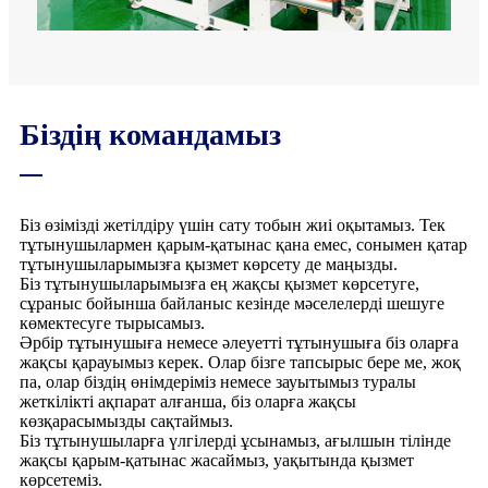
Біздің командамыз
Біз өзімізді жетілдіру үшін сату тобын жиі оқытамыз. Тек
тұтынушылармен қарым-қатынас қана емес, сонымен қатар
тұтынушыларымызға қызмет көрсету де маңызды.
Біз тұтынушыларымызға ең жақсы қызмет көрсетуге,
сұраныс бойынша байланыс кезінде мәселелерді шешуге
көмектесуге тырысамыз.
Әрбір тұтынушыға немесе әлеуетті тұтынушыға біз оларға
жақсы қарауымыз керек. Олар бізге тапсырыс бере ме, жоқ
па, олар біздің өнімдеріміз немесе зауытымыз туралы
жеткілікті ақпарат алғанша, біз оларға жақсы
көзқарасымызды сақтаймыз.
Біз тұтынушыларға үлгілерді ұсынамыз, ағылшын тілінде
жақсы қарым-қатынас жасаймыз, уақытында қызмет
көрсетеміз.