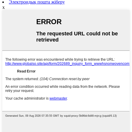
Электрондық пошта жіберу
x