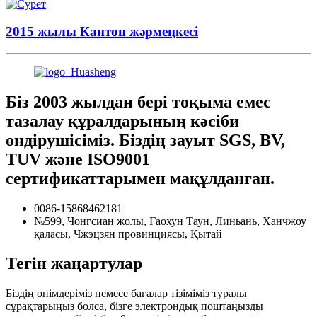
2015 жылы Кантон жәрмеңкесі
Біз 2003 жылдан бері тоқыма емес
тазалау құралдарының кәсіби
өндірушісіміз. Біздің зауыт SGS, BV,
TUV және ISO9001
сертификаттарымен мақұлданған.
0086-15868462181
№599, Чонгсиан жолы, Гаохун Таун, Линьань, Ханчжоу
қаласы, Чжэцзян провинциясы, Қытай
Тегін жаңартулар
Біздің өнімдеріміз немесе бағалар тізіміміз туралы
сұрақтарыңыз болса, бізге электрондық поштаңызды