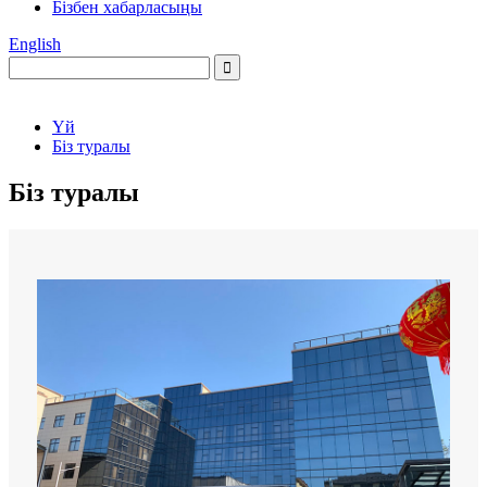
Бізбен хабарласыңы
English
Үй
Біз туралы
Біз туралы