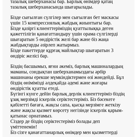
тазалық шеберханасы бар. Барлық өнімдер қатаң
тазалық шеберханасында шығарылады.
Бізде сығылған сүлгілер мен сығылған бет маскасы
үшін 15 компрессиялық жабдық жиынтығы бар.
Бізде қазіргі клиенттеріміздің қуаттылыққа деген
қажеттілігін қанағаттандыру үшін орама сүлгілерді
шығаратын 5 өндірістік желі бар және біз жаңа
жабдықтарды әзірлеп жатырмыз.
Бізде пакеттерде құрғақ майлықтар шығаратын 3
өндіріс желісі бар.
Біздің басшымыз, яғни әкеміз, барлық машиналардың
маманы, сондықтан шеберханамыздағы әрбір
машинаны ерекше мүмкіндіктермен өзі жөндейді. Бұл
біздің өнімімізді әлдеқайда әдемі және жоғары
өндірістік қуатты етеді.
Бүгінгі күнге дейін барлық дерлік клиенттеріміз біздің
ұзақ мерзімді іскерлік серіктестеріміз. Біз бәсекеге
қабілетті бағаға, жақсы сапа, қысқа мерзімге жеткізу
және жақсы қызмет көрсету негізінде іскерлік қарым-
қатынас орнатамыз.
Сіздер де біздің серіктестеріміз болады деп
үміттенемін!
Біз сізге қанағаттанарлық өнімдер мен қызметтерді