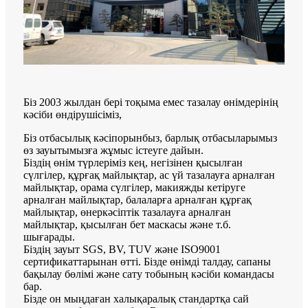
Біз 2003 жылдан бері тоқыма емес тазалау өнімдерінің
кәсіби өндірушісіміз,
Біз отбасылық кәсіпорынбыз, барлық отбасыларымыз
өз зауытымызға жұмыс істеуге дайын.
Біздің өнім түрлеріміз кең, негізінен қысылған
сүлгілер, құрғақ майлықтар, ас үй тазалауға арналған
майлықтар, орама сүлгілер, макияжды кетіруге
арналған майлықтар, балаларға арналған құрғақ
майлықтар, өнеркәсіптік тазалауға арналған
майлықтар, қысылған бет маскасы және т.б.
шығарады.
Біздің зауыт SGS, BV, TUV және ISO9001
сертификаттарынан өтті. Бізде өнімді талдау, сапаны
бақылау бөлімі және сату тобының кәсіби командасы
бар.
Бізде он мыңдаған халықаралық стандартқа сай