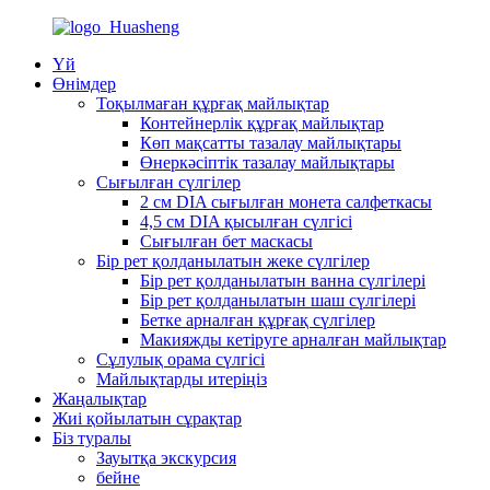
Үй
Өнімдер
Тоқылмаған құрғақ майлықтар
Контейнерлік құрғақ майлықтар
Көп мақсатты тазалау майлықтары
Өнеркәсіптік тазалау майлықтары
Сығылған сүлгілер
2 см DIA сығылған монета салфеткасы
4,5 см DIA қысылған сүлгісі
Сығылған бет маскасы
Бір рет қолданылатын жеке сүлгілер
Бір рет қолданылатын ванна сүлгілері
Бір рет қолданылатын шаш сүлгілері
Бетке арналған құрғақ сүлгілер
Макияжды кетіруге арналған майлықтар
Сұлулық орама сүлгісі
Майлықтарды итеріңіз
Жаңалықтар
Жиі қойылатын сұрақтар
Біз туралы
Зауытқа экскурсия
бейне